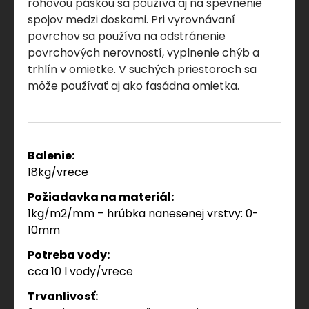
rohovou páskou sa používa aj na spevnenie
spojov medzi doskami. Pri vyrovnávaní
povrchov sa používa na odstránenie
povrchových nerovností, vyplnenie chýb a
trhlín v omietke. V suchých priestoroch sa
môže používať aj ako fasádna omietka.
Balenie:
18kg/vrece
Požiadavka na materiál:
1kg/m2/mm – hrúbka nanesenej vrstvy: 0-
10mm
Potreba vody:
cca 10 l vody/vrece
Trvanlivosť: