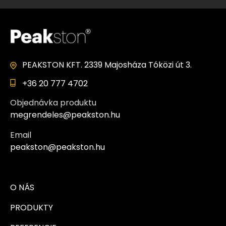
PEAKSTON KFT. 2339 Majosháza Tóközi út 3.
+36 20 777 4702
Objednávka produktu
megrendeles@peakston.hu
Email
peakston@peakston.hu
O NÁS
PRODUKTY