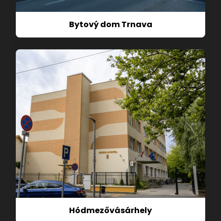
Bytový dom Trnava
Hódmezővásárhely