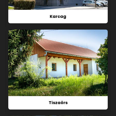
Karcag
Tiszaörs