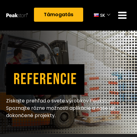
Támogatás
SK
REFERENCIE
Získajte prehľad o svete výrobkov Peakston!
Spoznajte rôzne možnosti aplikácie a naše už
dokončené projekty.