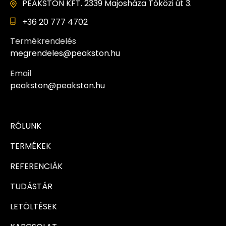
PEAKSTON KFT. 2339 Majosháza Tóközi út 3.
+36 20 777 4702
Termékrendelés
megrendeles@peakston.hu
Email
peakston@peakston.hu
RÓLUNK
TERMÉKEK
REFERENCIÁK
TUDÁSTÁR
LETÖLTÉSEK