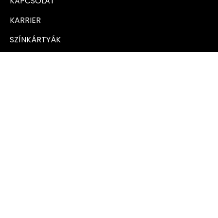
KAPCSOLAT
KARRIER
SZÍNKÁRTYÁK
ADATVÉDELMI SZABÁLYZAT
ÁSZF
SÜTI BEÁLLÍTÁSOK