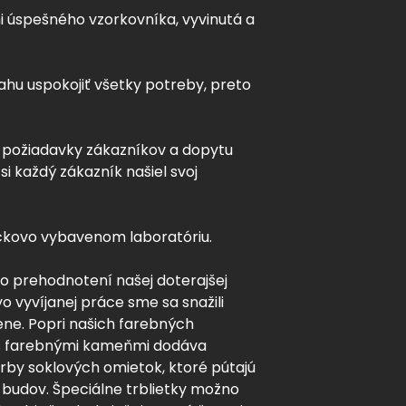
i úspešného vzorkovníka, vyvinutá a
ahu uspokojiť všetky potreby, preto
a požiadavky zákazníkov a dopytu
i každý zákazník našiel svoj
pičkovo vybavenom laboratóriu.
Po prehodnotení našej doterajšej
o vyvíjanej práce sme sa snažili
ene. Popri našich farebných
ý s farebnými kameňmi dodáva
arby soklových omietok, ktoré pútajú
budov. Špeciálne trblietky možno