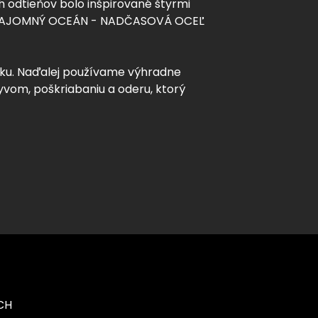
 odtieňov bolo inšpirované štyrmi
M - TAJOMNÝ OCEÁN - NADČASOVÁ OCEĽ
bku. Naďalej používame výhradne
yvom, poškriabaniu a oderu, ktorý
CH