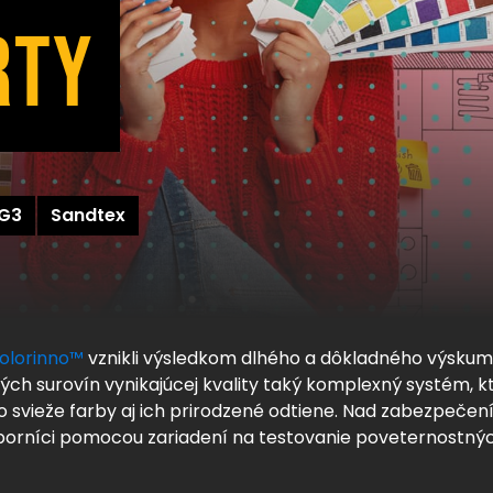
RTY
G3
Sandtex
olorinno™
vznikli výsledkom dlhého a dôkladného výskum
ných surovín vynikajúcej kvality taký komplexný systém, 
 svieže farby aj ich prirodzené odtiene. Nad zabezpečení
dborníci pomocou zariadení na testovanie poveternostnýc