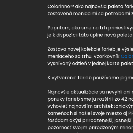
Colorinno™ ako najnovšia paleta fa
zostavená meniacimi sa potrebami z
Popritom, ako sme na trh priniesli 
je k dispozícii táto úplne nová paleta
Zostava novej kolekcie farieb je vý
meniaceho sa trhu. Vzorkovník
Colo
vysnívaný odtieň v jednej karte palet
K vytvorenie farieb používame pigmen
Najnovšie aktualizácie sa nevyhli an
ponuky farieb sme ju rozšírili zo 42 
vyhovieť najnovším architektonickým
kameňoch si našiel svoje miesto aj
fasádam akýsi prirodzenejší, jasnejš
pozornosť svojim prirodzeným miner