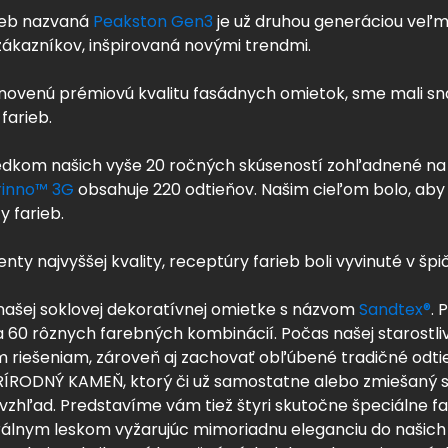
rieb nazvaná
Peakston Gen3
je už druhou generáciou veľm
ákazníkov, inšpirovaná novými trendmi.
vynovenú prémiovú kvalitu fasádnych omietok, sme mali sn
 farieb.
sledkom našich vyše 20 ročných skúseností zohľadnené n
rinno™ 3G
obsahuje 220 odtieňov. Našim cieľom bolo, aby s
y farieb.
ty najvyššej kvality, receptúry farieb boli vyvinuté v š
i našej soklovej dekoratívnej omietke s názvom
Sandtex®
. 
na 60 rôznych farebných kombinácií. Počas našej starostliv
 riešeniam, zároveň aj zachovať obľúbené tradičné odti
 PRÍRODNÝ KAMEŇ, ktorý či už samostatne alebo zmiešan
í vzhľad. Predstavíme vám tiež štyri skutočne špeciálne f
álnym leskom vyžarujúc mimoriadnu eleganciu do našich 