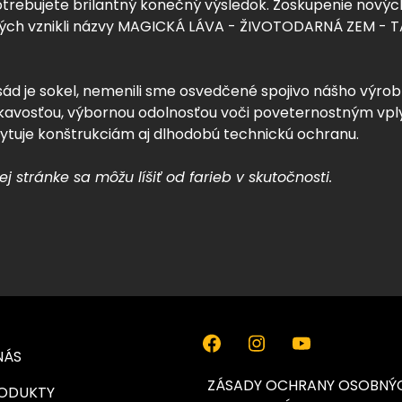
trebujete brilantný konečný výsledok. Zoskupenie nových
 ktorých vznikli názvy MAGICKÁ LÁVA - ŽIVOTODARNÁ ZE
ád je sokel, nemenili sme osvedčené spojivo nášho výro
siakavosťou, výbornou odolnosťou voči poveternostným vpl
ytuje konštrukciám aj dlhodobú technickú ochranu.
 stránke sa môžu líšiť od farieb v skutočnosti.
NÁS
ZÁSADY OCHRANY OSOBNÝ
ODUKTY