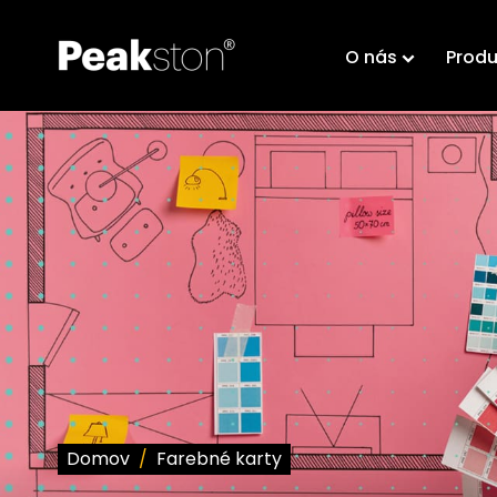
O nás
Produ
Domov
/
Farebné karty