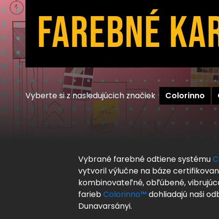
FAREBNÉ KA
Vyberte si z nasledujúcich značiek
Colorinno
Vybrané farebné odtiene systému
C
vytvoril výlučne na báze certifikova
kombinovateľné, obľúbené, vibrujúco
farieb
Colorinno™
dohliadajú naši o
Dunavarsányi.