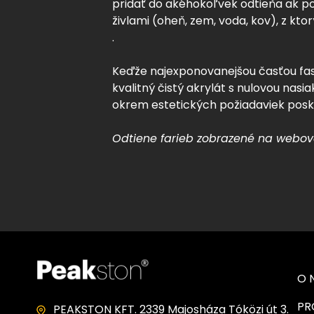
pridať do akéhokoľvek odtieňa ak po
živlami (oheň, zem, voda, kov), z
.
Keďže najexponovanejšou časťou fas
kvalitný čistý akrylát s nulovou na
okrem estetických požiadaviek posk
Odtiene farieb zobrazené na webovej
O 
PR
PEAKSTON KFT. 2339 Majosháza Tóközi út 3.