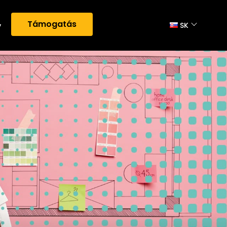
Támogatás
y
SK