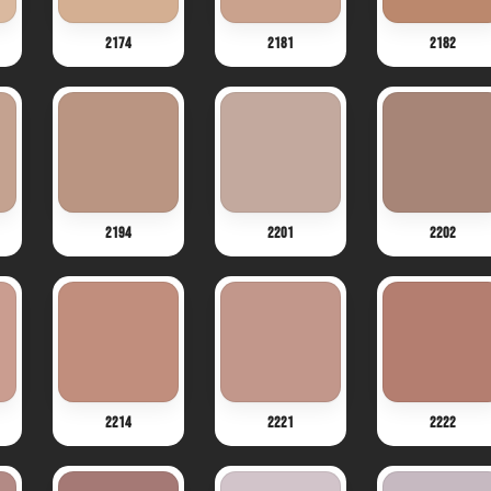
2174
2181
2182
2194
2201
2202
2214
2221
2222