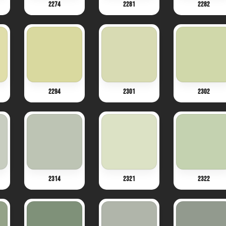
2274
2281
2282
2294
2301
2302
2314
2321
2322