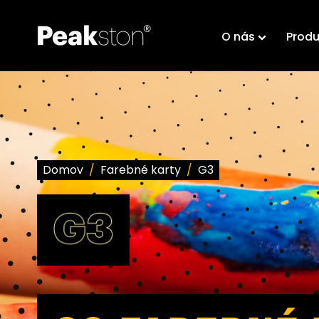
O nás
Produ
Domov
/
Farebné karty
/
G3