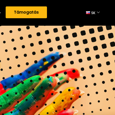
Támogatás
y
SK