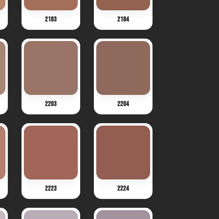
2183
2184
2203
2204
2223
2224