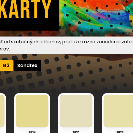
 KARTY
 od skutočných odtieňov, pretože rôzne zariadenia zobrazu
erov.
G3
Sandtex
2014
2021
2022