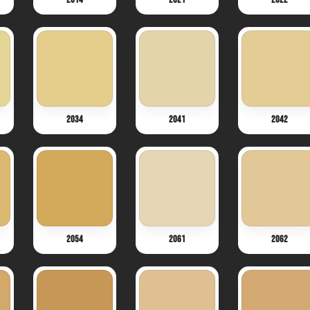
2034
2041
2042
2054
2061
2062