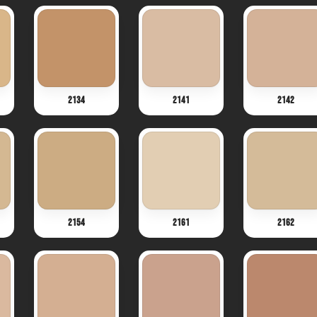
2134
2141
2142
2154
2161
2162