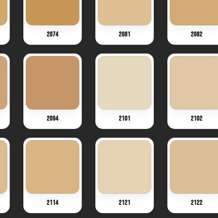
2074
2081
2082
2094
2101
2102
2114
2121
2122