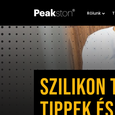
Rólunk
T
SZILIKON 
TIPPEK É