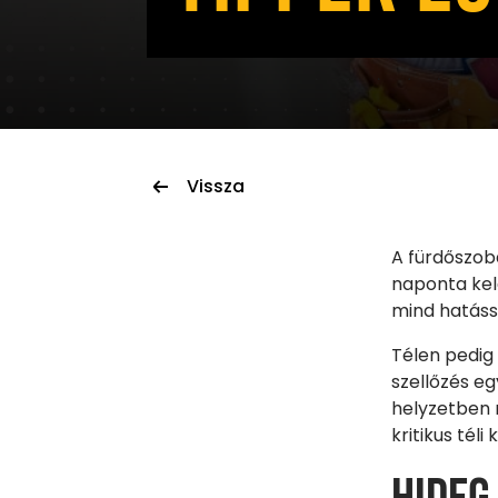
Vissza
A fürdőszob
naponta kel
mind hatássa
Télen pedig 
szellőzés eg
helyzetben 
kritikus tél