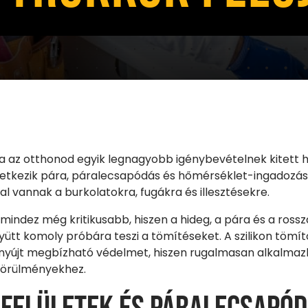
a az otthonod egyik legnagyobb igénybevételnek kitett he
etkezik pára, páralecsapódás és hőmérséklet-ingadozás
l vannak a burkolatokra, fugákra és illesztésekre.
mindez még kritikusabb, hiszen a hideg, a pára és a ross
yütt komoly próbára teszi a tömítéseket. A szilikon tömí
nyújt megbízható védelmet, hiszen rugalmasan alkalmaz
i körülményekhez.