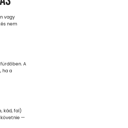
dás
ön vagy
ítés nem
 fürdőben. A
 ha a
 kád, fal)
 követnie —