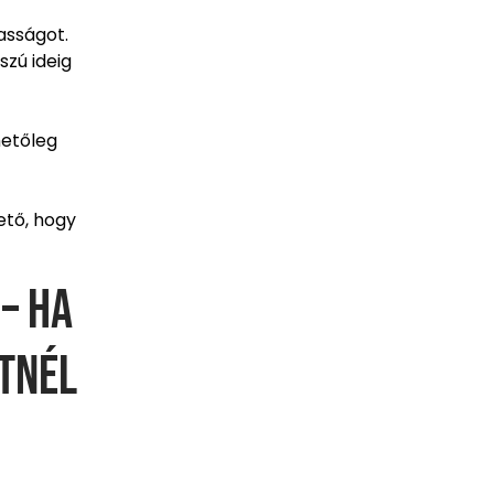
masságot.
szú ideig
hetőleg
ető, hogy
 – ha
tnél