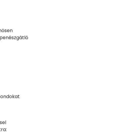
önösen
 penészgátló
gondokat
sel
ra: