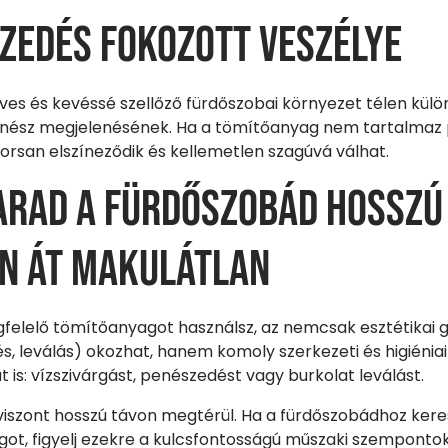
zedés fokozott veszélye
dves és kevéssé szellőző fürdőszobai környezet télen kül
nész megjelenésének. Ha a tömítőanyag nem tartalmaz
orsan elszíneződik és kellemetlen szagúvá válhat.
arad a fürdőszobád hosszú
n át makulátlan
elelő tömítőanyagot használsz, az nemcsak esztétikai 
s, leválás) okozhat, hanem komoly szerkezeti és higiéniai
is: vízszivárgást, penészedést vagy burkolat leválást.
 viszont hosszú távon megtérül. Ha a fürdőszobádhoz kere
ot, figyelj ezekre a kulcsfontosságú műszaki szempontok