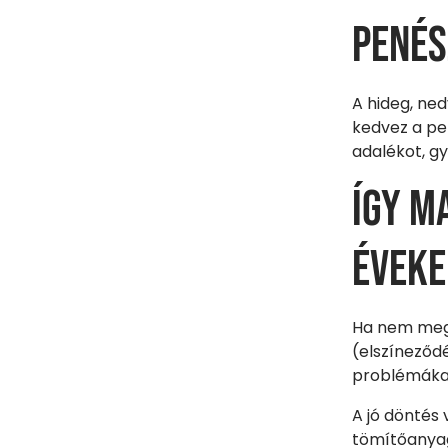
Penés
A hideg, ne
kedvez a pe
adalékot, gy
Így m
éveke
Ha nem megf
(elszíneződé
problémákat 
A jó döntés
tömítőanyag