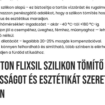
szilikon alapú – ez biztosítja a tartós vízzárást és rugal
mazzon penészgátló adalékot, hogy a szilikon tömítés hos
kus és esztétikus maradjon.
a hőmérséklet-ingadozást – akár −40 °C-tól +180 °C-ig.
on jól a csempéhez, üveghez, fémhez, műanyaghoz — le
 nélkül.
a dilatációt – legalább 20–25% mozgás kompenzációval.
 könnyen felhordható és simítható, több színben is elérh
edjen a fürdőd stílusához.
ton FlixSil szilikon tömítő
sságot és esztétikát szere
en