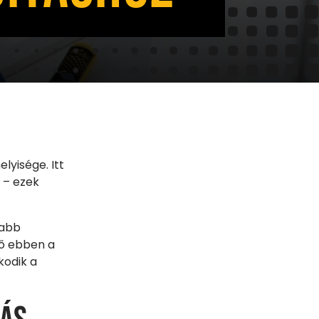
lyisége. Itt
 – ezek
zabb
tő ebben a
kodik a