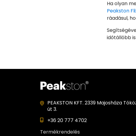
Ha olyan meg
Peakston Flix
ráadásul, h
Segítségéve
időtállóbb i
PEAKSTON KFT. 2339 Majosháza Tóköz
út 3.
+36 20 777 4702
Termékrendelés