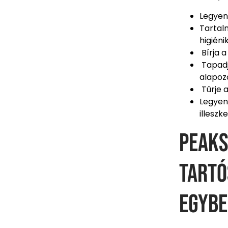
Legyen 
Tartal
higiéni
Bírja 
Tapadj
alapozó
Tűrje 
Legyen
illeszk
Peaks
tartó
egyb