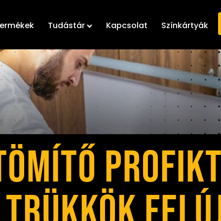
ermékek
Tudástár
Kapcsolat
Színkártyák
TÖMÍTŐ PROFIKT
S TRÜKKÖK FELÚ