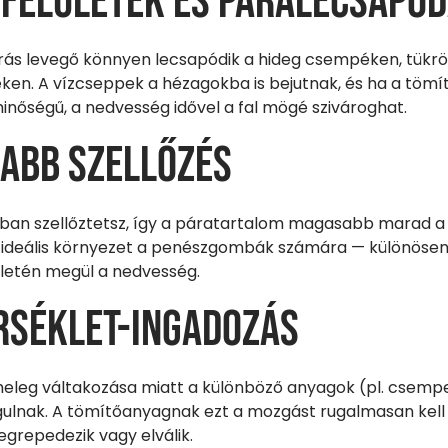
 felületek és páralecsapó
rás levegő könnyen lecsapódik a hideg csempéken, tükr
eken. A vízcseppek a hézagokba is bejutnak, és ha a töm
inőségű, a nedvesség idővel a fal mögé szivároghat.
abb szellőzés
bban szellőztetsz, így a páratartalom magasabb marad a
ideális környezet a penészgombák számára — különösen,
ületén megül a nedvesség.
séklet-ingadozás
meleg váltakozása miatt a különböző anyagok (pl. csempe,
gulnak. A tömítőanyagnak ezt a mozgást rugalmasan kell
grepedezik vagy elválik.