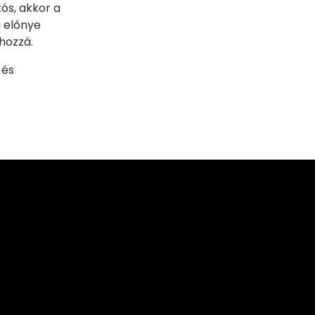
ós, akkor a
i előnye
 hozzá.
 és