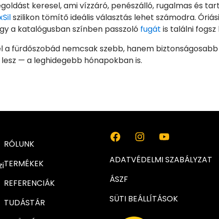
oldást keresel, ami vízzáró, penészálló, rugalmas és tart
Sil
szilikon tömítő ideális választás lehet számodra. Óriás
ogy a katalógusban színben passzoló
fugát
is találni fogsz
l a fürdőszobád nemcsak szebb, hanem biztonságosabb
s lesz — a leghidegebb hónapokban is.
RÓLUNK
ADATVÉDELMI SZABÁLYZAT
TERMÉKEK
i
ÁSZF
REFERENCIÁK
SÜTI BEÁLLÍTÁSOK
TUDÁSTÁR