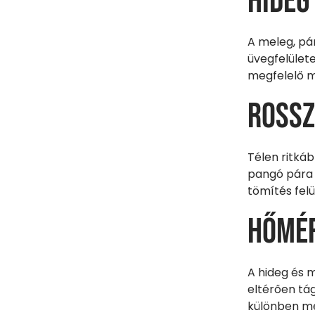
Hideg
A meleg, pá
üvegfelület
megfelelő m
Rossz
Télen ritká
pangó pára 
tömítés fel
Hőmér
A hideg és 
eltérően tá
különben me