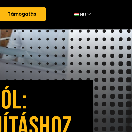
Támogatás
HU
ÓL:
JÍTÁSHOZ