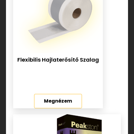
Flexibilis Hajlaterősítő Szalag
Megnézem