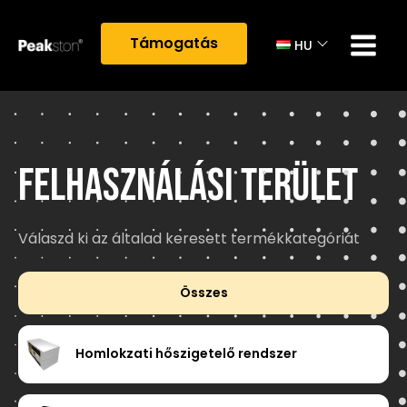
Támogatás
HU
Felhasználási terület
Válaszd ki az általad keresett termékkategóriát
Category filter
Összes
Homlokzati hőszigetelő rendszer