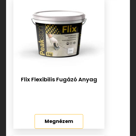
Flix Flexibilis Fugázó Anyag
Megnézem