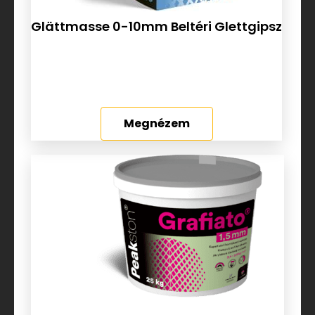
Glättmasse 0-10mm Beltéri Glettgipsz
Megnézem