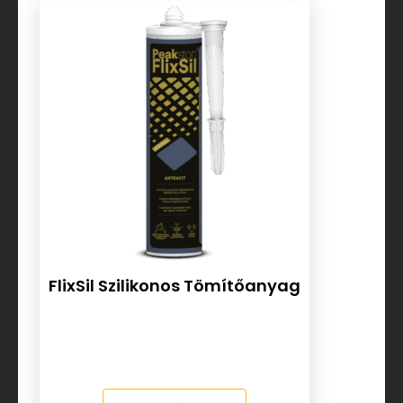
FlixSil Szilikonos Tömítőanyag