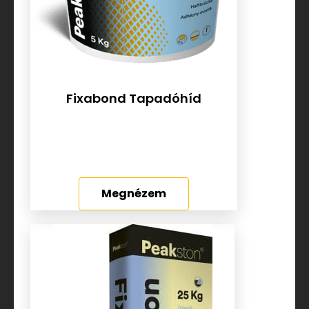
Fixabond Tapadóhíd
Megnézem