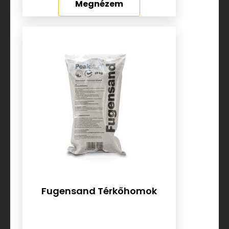
Megnézem
Fugensand Térkőhomok